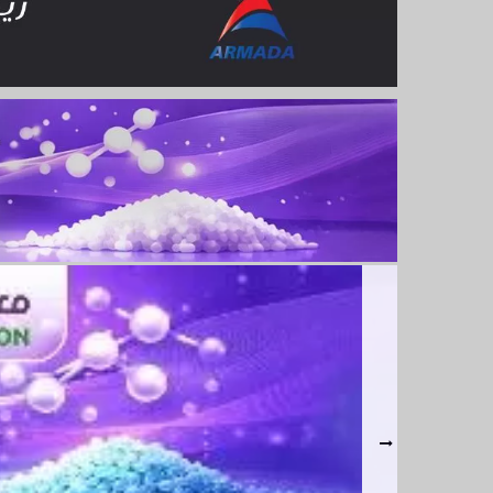
كوارتز ( كيماويات بناء )
شركة كعدان للكابلات ( في
سوريا )
شركة الوتين ( زيوت معدنية )