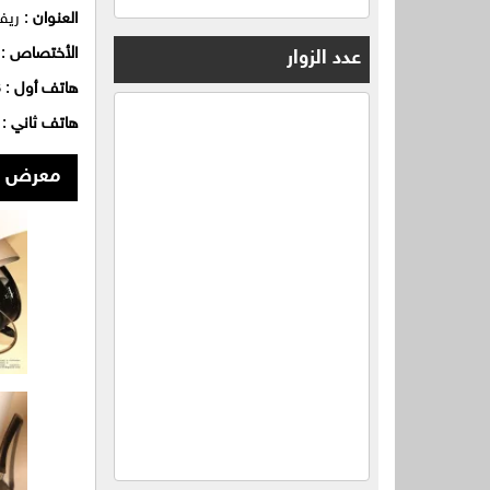
شركة بلاستيك الفقير
العنوان
: ريف
الأختصاص
: 
عدد الزوار
شركة حكيمة للسيور
هاتف أول
: 0115851502/3
HINOX
هاتف ثاني
01171475712
هرت ستانلس ستيل
معرض ا