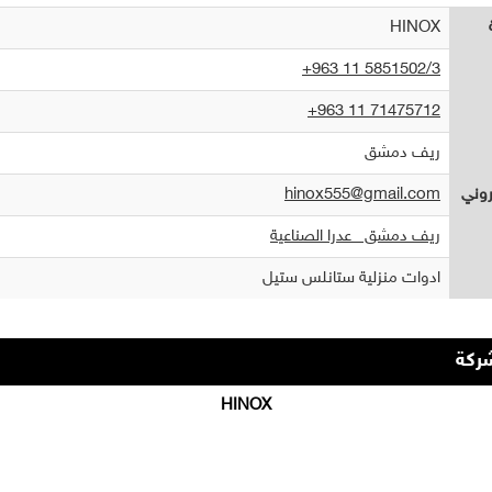
HINOX
+963 11 5851502/3
+963 11 71475712
ريف دمشق
تروني
hinox555@gmail.com
ريف دمشق _عدرا الصناعية
ادوات منزلية ستانلس ستيل
ركة
HINOX