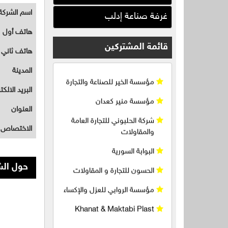
للوسائل الزراعية
اسم الشركة
غرفة صناعة إدلب
قلفوني للطاقات المتجددة
هاتف أول
مؤسسة الخير للصناعة والتجارة
قائمة المشتركين
هاتف ثاني
مؤسسة منير كعدان
المدينة
شركة الحلبوني للتجارة العامة
والمقاولات
البريد الالك
البوابة السورية
العنوان
الحسون للتجارة و المقاولات
الاختصاص
مؤسسة الروابي للعزل والإكساء
حول الش
Khanat & Maktabi Plast
HAWAAT SOLAR TECH
شركة الفرزدق للطاقة البديلة و
المتجددة و الشمسية