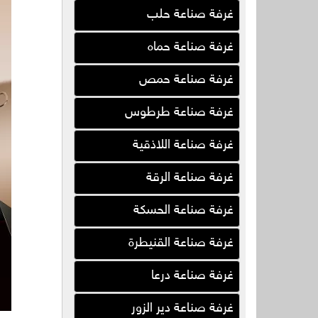
غرفة صناعة حلب
الحريري لصناعة خطوط الإنتاج
الغذائية
غرفة صناعة حماه
KATELEC لتصنيع لوحات
الدوائر المطبوعة (PCB)
غرفة صناعة حمص
شركة بيتون أوتاد الجنوب
غرفة صناعة طرطوس
شركة البرج ( سوريا )
غرفة صناعة اللاذقية
شركة جود للأتمتة والتحكم
الصناعي
غرفة صناعة الرقة
شركة marble.W.G
غرفة صناعة الحسكة
شركة مدافئ الهلال
غرفة صناعة القنيطرة
مؤسسة محمد يحيى الخلف
غرفة صناعة درعا
البختيار لتصنيع المراجل البخارية
الغالول مصنع عادل الغالول
غرفة صناعة دير الزور