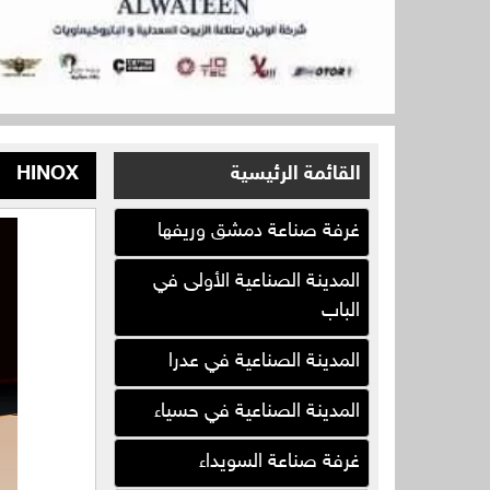
القائمة الرئيسية
HINOX
غرفة صناعة دمشق وريفها
المدينة الصناعية الأولى في
كوارتز ( كيماويات بناء )
الباب
شركة كعدان للكابلات ( في
المدينة الصناعية في عدرا
سوريا )
شركة الوتين ( زيوت معدنية )
المدينة الصناعية في حسياء
ورشة الجبلي لتصنيع البياضات (
غرفة صناعة السويداء
سوريا )