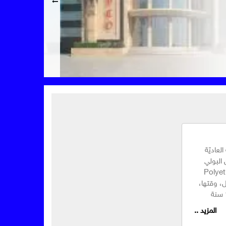
لعاديّة
 البولي
P، اختصار الكلمات Polyethylene
كون التّحلّل، وقتها،
المزيد ..