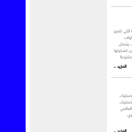
التي تتميز
لياف
ى، يشمل
ن تشكيلها
متنوعة
المزيد ..
؟بما أن 99% من البلاستيك
لاستيك
العالمي
ري
المزيد ..