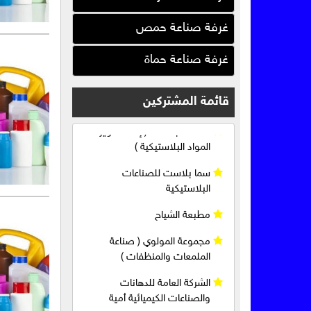
الشركة السورية الأردنية (رابكو)
غرفة صناعة حمص
المتحدة بلاست ( إعادة تدوير
غرفة صناعة حماة
المواد البلاستيكية )
سما بلاست للصناعات
قائمة المشتركين
البلاستيكية
مطبعة الشياح
مجموعة المولوي ( صناعة
الملمعات والمنظفات )
الشركة العامة للدهانات
والصناعات الكيميائية أمية
المتحدة للصناعات التحويلية
والورقية ( برو أكتيف )
المتحدة للصناعات التحويلية
والورقية ( نيلز )