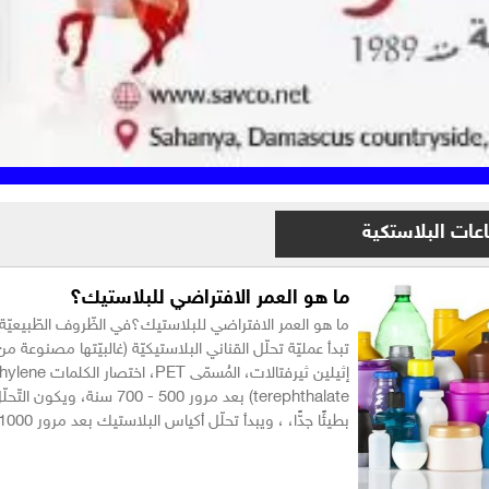
عات البلاستكية
ما هو العمر الافتراضي للبلاستيك؟
ما هو العمر الافتراضي للبلاستيك؟في الظّروف الطّبيعيّة ا
تبدأ عمليّة تحلّل القناني البلاستيكيّة (غالبيّتها مصنوعة من
إثيلين ثيرفتالات، المُسمّى ET
terephthalate) بعد مرور 500 - 700 سنة، وي
بطيئًا جدًّا، ، ويبدأ تحلّل أكياس البلاستيك بعد مرور 1000 سنة