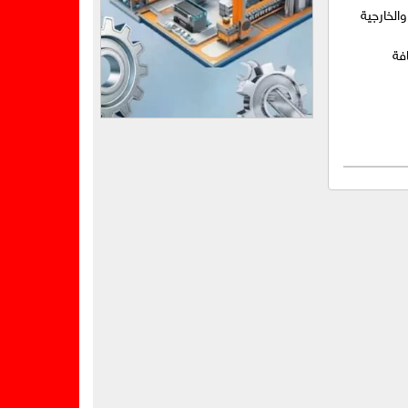
الخارجية
فة