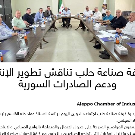
ة صناعة حلب تناقش تطوير الإنت
ودعم الصادرات السورية
Aleppo Chamber of Indus
رة غرفة صناعة حلب اجتماعه الدوري اليوم برئاسة الاستاذ عماد طه القاسم رئي
 المجلس.
عون المواضيع المدرجة على جدول الاعمال والمتعلقة بالواقع الصناعي والانتاج
سينه وتذليل العقبات التي تواجه الصناعيين بالتعاون مع كافة الجهات صاحبة العلا