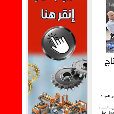
اج
س الغرفة
ي والجهود
قة، كما